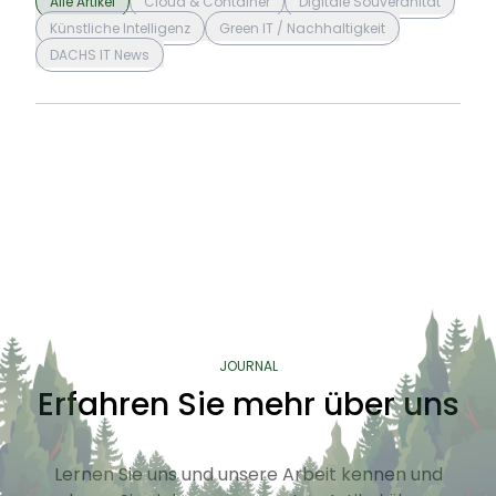
Alle Artikel
Cloud & Container
Digitale Souveränität
Künstliche Intelligenz
Green IT / Nachhaltigkeit
DACHS IT News
JOURNAL
Erfahren Sie mehr über uns
Lernen Sie uns und unsere Arbeit kennen und