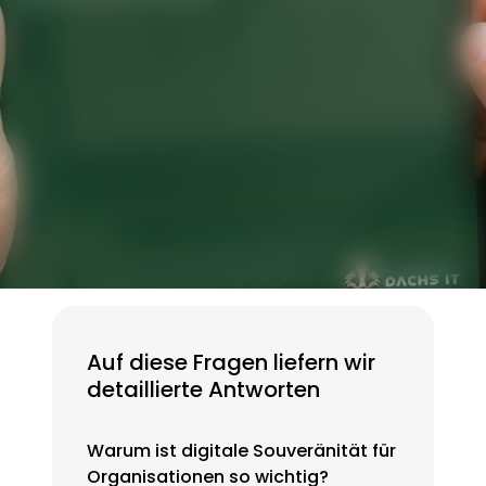
 Abhängigkeiten zu überwinden. Es
ibt, warum offene Technologien
dend sind, um Kontrolle, Datenschutz
nftsfähigkeit in Europa zu sichern.
Souveränität
2025
Auf diese Fragen liefern wir
detaillierte Antworten
Warum ist digitale Souveränität für
Organisationen so wichtig?