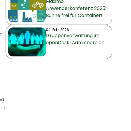
,
Maximo-
Anwenderkonferenz 2025:
Bühne frei für Container!
04. Feb. 2026
k-
Gruppenverwaltung im
openDesk-Adminbereich
nd
ser