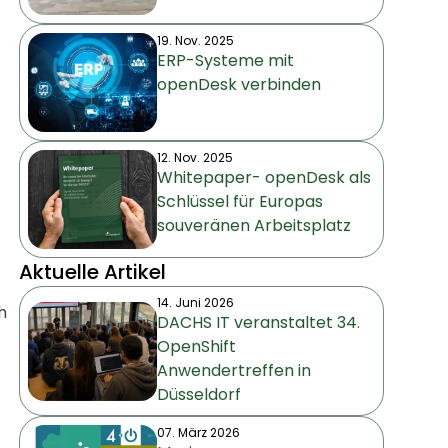
19. Nov. 2025
ERP-Systeme mit
openDesk verbinden
12. Nov. 2025
Whitepaper- openDesk als
Schlüssel für Europas
souveränen Arbeitsplatz
Aktuelle Artikel
14. Juni 2026
h
DACHS IT veranstaltet 34.
OpenShift
Anwendertreffen in
Düsseldorf
07. März 2026