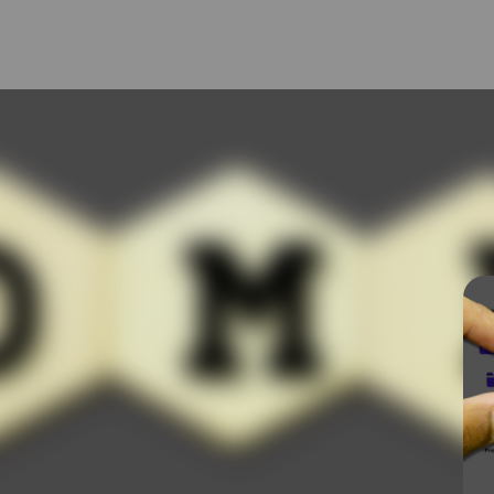
k im
en zur Benutzer-, Gruppen-
kturierten Überblick über
ersichtlich administrieren