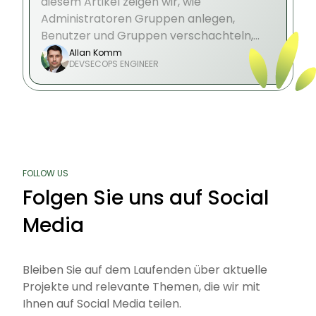
diesem Artikel zeigen wir, wie
Administratoren Gruppen anlegen,
Benutzer und Gruppen verschachteln,
Funktionen aktivieren und die Integration
Allan Komm
DEVSECOPS ENGINEER
in Komponenten wie Nextcloud oder
Projekte gezielt steuern.
FOLLOW US
Folgen Sie uns auf Social
Media
Bleiben Sie auf dem Laufenden über aktuelle
Projekte und relevante Themen, die wir mit
Ihnen auf Social Media teilen.