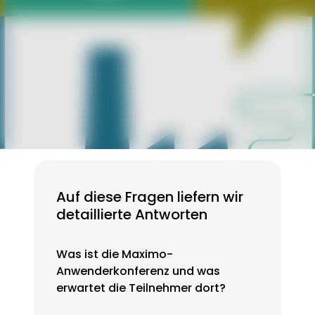
t und Maximo 8 zeigt live, wie
r-Technologie das Upgrade erleichtert.
T News
 2026
Auf diese Fragen liefern wir
detaillierte Antworten
Was ist die Maximo-
Anwenderkonferenz und was
erwartet die Teilnehmer dort?