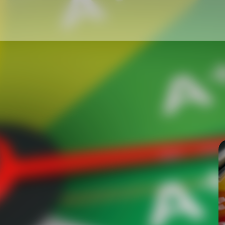
alierung in
ourcen effizient zu nutzen.
ät und verschwenden
 lassen sich Workloads
 wie KEDA funktioniert und