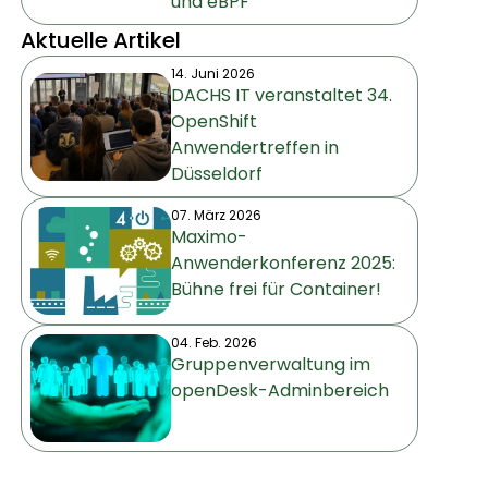
und eBPF
Aktuelle Artikel
14. Juni 2026
DACHS IT veranstaltet 34.
OpenShift
Anwendertreffen in
Düsseldorf
07. März 2026
Maximo-
Anwenderkonferenz 2025:
Bühne frei für Container!
04. Feb. 2026
Gruppenverwaltung im
openDesk-Adminbereich