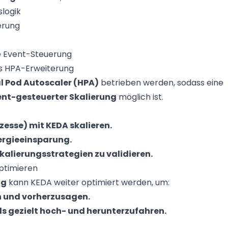
slogik
erung
e Event-Steuerung
s HPA-Erweiterung
l Pod Autoscaler (HPA)
betrieben werden, sodass eine
ent-gesteuerter Skalierung
möglich ist.
zesse) mit KEDA skalieren.
ergieeinsparung.
alierungsstrategien zu validieren.
ptimieren
ng
kann KEDA weiter optimiert werden, um:
 und vorherzusagen.
s gezielt hoch- und herunterzufahren.