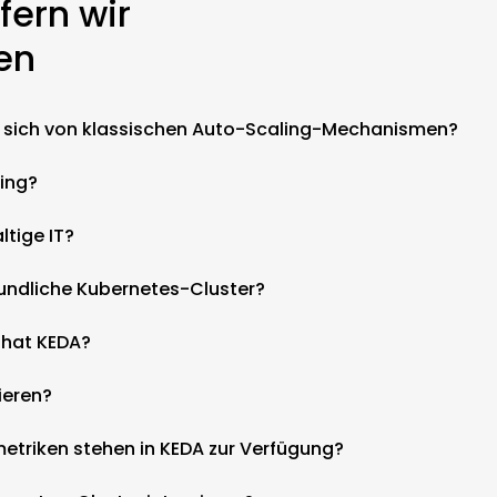
fern wir
ten
s sich von klassischen Auto-Scaling-Mechanismen?
ling?
ltige IT?
eundliche Kubernetes-Cluster?
 hat KEDA?
ieren?
etriken stehen in KEDA zur Verfügung?