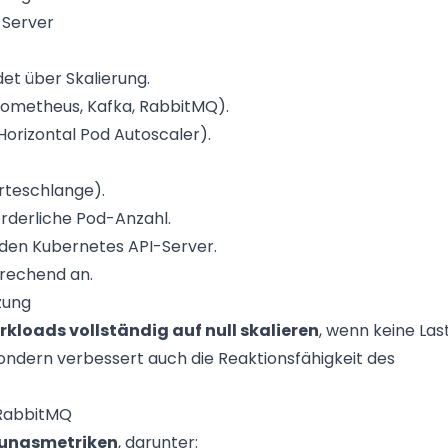
-Server
t über Skalierung.
rometheus, Kafka, RabbitMQ).
orizontal Pod Autoscaler).
arteschlange).
orderliche Pod-Anzahl.
 den Kubernetes API-Server.
prechend an.
zung
kloads vollständig auf null skalieren
, wenn keine Las
sondern verbessert auch die Reaktionsfähigkeit des
 RabbitMQ
rungsmetriken
, darunter: