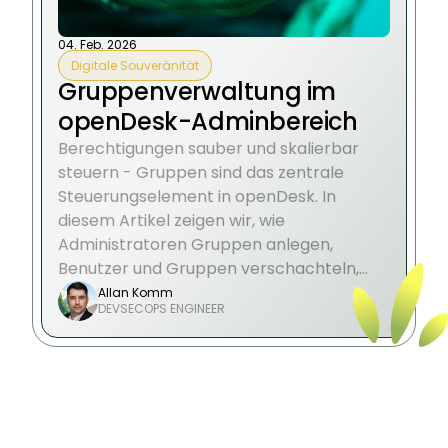
04. Feb. 2026
Digitale Souveränität
Gruppenverwaltung im
openDesk-Adminbereich
Berechtigungen sauber und skalierbar
steuern - Gruppen sind das zentrale
Steuerungselement in openDesk. In
diesem Artikel zeigen wir, wie
Administratoren Gruppen anlegen,
Benutzer und Gruppen verschachteln,
Funktionen aktivieren und die Integration
Allan Komm
DEVSECOPS ENGINEER
in Komponenten wie Nextcloud oder
Projekte gezielt steuern.