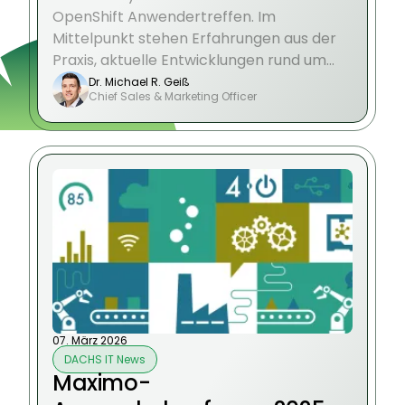
OpenShift Anwendertreffen. Im
Mittelpunkt stehen Erfahrungen aus der
Praxis, aktuelle Entwicklungen rund um
OpenShift sowie der persönliche
Dr. Michael R. Geiß
Chief Sales & Marketing Officer
Austausch auf Augenhöhe.
07. März 2026
DACHS IT News
Maximo-