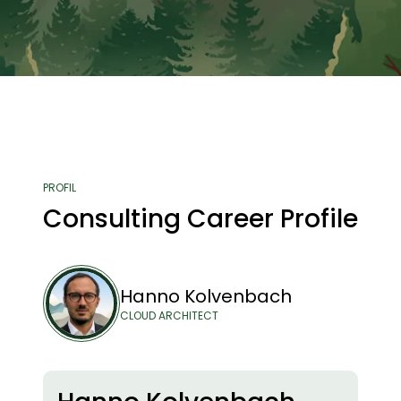
nschauen
Kontakt
PROFIL
Consulting Career Profile
Hanno Kolvenbach
CLOUD ARCHITECT